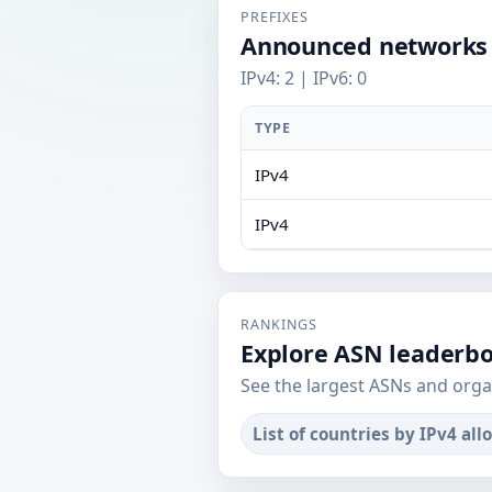
PREFIXES
Announced networks
IPv4: 2 | IPv6: 0
TYPE
IPv4
IPv4
RANKINGS
Explore ASN leaderb
See the largest ASNs and orga
List of countries by IPv4 all