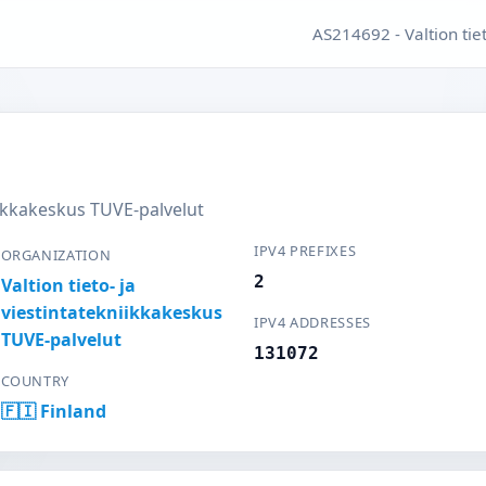
AS214692 - Valtion tie
niikkakeskus TUVE-palvelut
IPV4 PREFIXES
ORGANIZATION
2
Valtion tieto- ja
viestintatekniikkakeskus
IPV4 ADDRESSES
TUVE-palvelut
131072
COUNTRY
🇫🇮 Finland