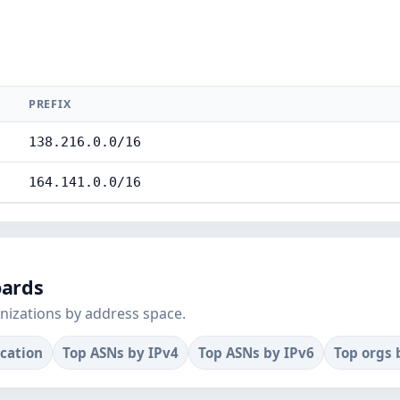
PREFIX
138.216.0.0/16
164.141.0.0/16
oards
nizations by address space.
ocation
Top ASNs by IPv4
Top ASNs by IPv6
Top orgs 